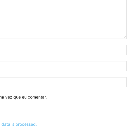
N
E-
ma
Si
ima vez que eu comentar.
data is processed.