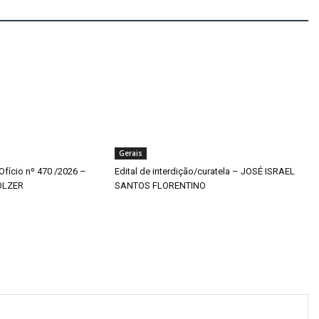
Gerais
 Ofício nº 470 /2026 –
Edital de interdição/curatela – JOSÉ ISRAEL
OLZER
SANTOS FLORENTINO