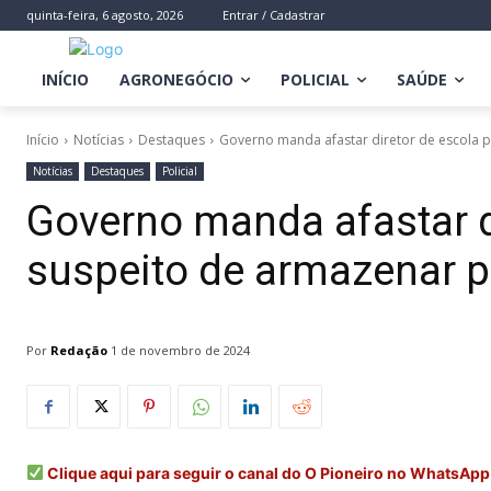
quinta-feira, 6 agosto, 2026
Entrar / Cadastrar
INÍCIO
AGRONEGÓCIO
POLICIAL
SAÚDE
Início
Notícias
Destaques
Governo manda afastar diretor de escola pr
Notícias
Destaques
Policial
Governo manda afastar d
suspeito de armazenar p
Por
Redação
1 de novembro de 2024
Clique aqui para seguir o canal do O Pioneiro no WhatsApp