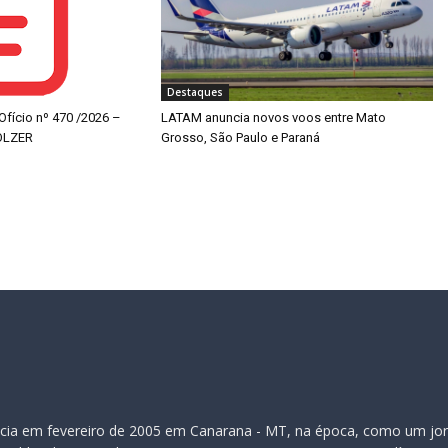
Destaques
 Ofício nº 470 /2026 –
LATAM anuncia novos voos entre Mato
OLZER
Grosso, São Paulo e Paraná
inicia em fevereiro de 2005 em Canarana - MT, na época, como um jor