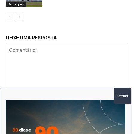
Destaques
DEIXE UMA RESPOSTA
Comentário:
No
E-
mai