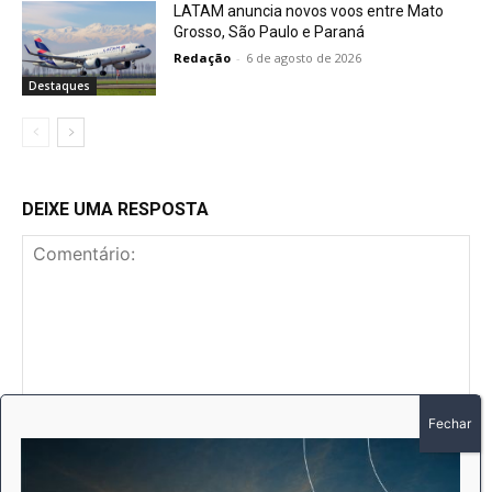
LATAM anuncia novos voos entre Mato
Grosso, São Paulo e Paraná
Redação
-
6 de agosto de 2026
Destaques
DEIXE UMA RESPOSTA
Comentário:
No