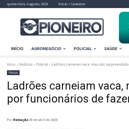
quinta-feira, 6 agosto, 2026
Entrar / Cadastrar
INÍCIO
AGRONEGÓCIO
POLICIAL
SAÚDE
Início
Notícias
Policial
Ladrões carneiam vaca, mas são surpreendido
Policial
Ladrões carneiam vaca,
por funcionários de fa
Por
Redação
30 de abril de 2020