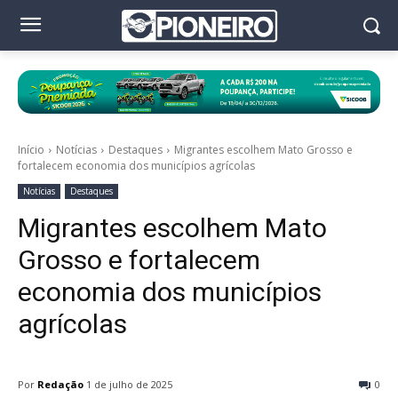
Início
Notícias
Destaques
Migrantes escolhem Mato Grosso e
fortalecem economia dos municípios agrícolas
Notícias
Destaques
Migrantes escolhem Mato
Grosso e fortalecem
economia dos municípios
agrícolas
Por
Redação
1 de julho de 2025
0