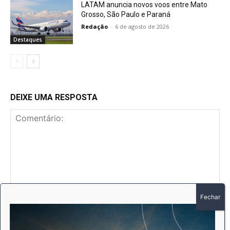
LATAM anuncia novos voos entre Mato
Grosso, São Paulo e Paraná
Redação
-
6 de agosto de 2026
Destaques
DEIXE UMA RESPOSTA
Comentário:
No