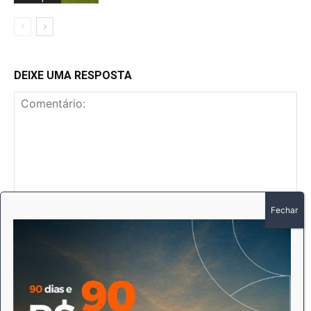
DEIXE UMA RESPOSTA
Comentário:
No
E-
mai
Sit