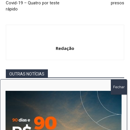
Covid-19 – Quatro por teste
presos
rápido
Redação
OUTRAS NOTÍCIAS
Intimação por Edital – Ofício nº 474 /2026
– EDER PAULO MARTINS DE CAMARGO
Redação
-
5 de agosto de 2026
Gerais
Intimação por Edital – Ofício nº 470 /2026
– WANDERLEI SCHONHOLZER
Redação
-
5 de agosto de 2026