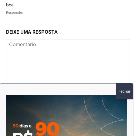
boa
Responder
DEIXE UMA RESPOSTA
Comentário:
No
E-
mai
Sit