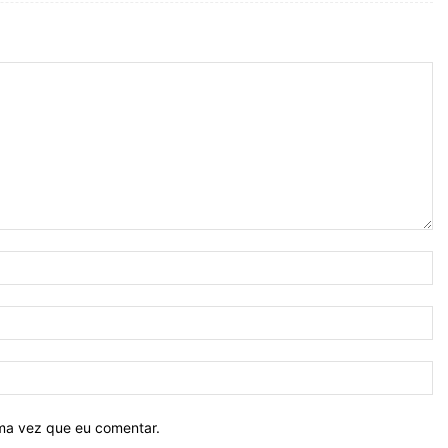
N
E-
ma
Si
ima vez que eu comentar.