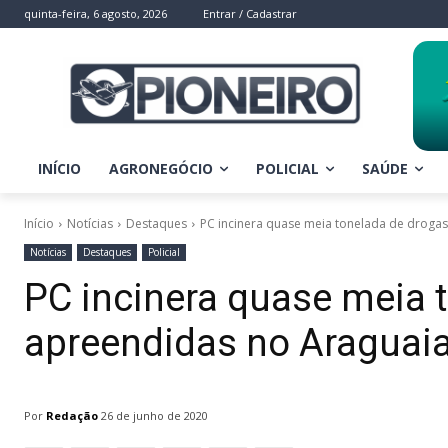
quinta-feira, 6 agosto, 2026
Entrar / Cadastrar
INÍCIO
AGRONEGÓCIO
POLICIAL
SAÚDE
Início
Notícias
Destaques
PC incinera quase meia tonelada de droga
Notícias
Destaques
Policial
PC incinera quase meia 
apreendidas no Araguai
Por
Redação
26 de junho de 2020