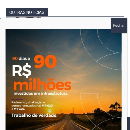
OUTRAS NOTÍCIAS
Bebê de dois meses é salva por bombeiros
após se engasgar com vômito em
Querência
Redação
-
5 de agosto de 2026
Destaques
Bebê nasce em casa antes da chegada do
socorro e bombeiros garantem
atendimento em Canarana
Redação
-
3 de agosto de 2026
Destaques
Como cientistas “curaram” pacientes
infectados com HIV
Redação
-
30 de julho de 2026
Destaques
Este site utiliza cookies para permitir uma melhor experiência