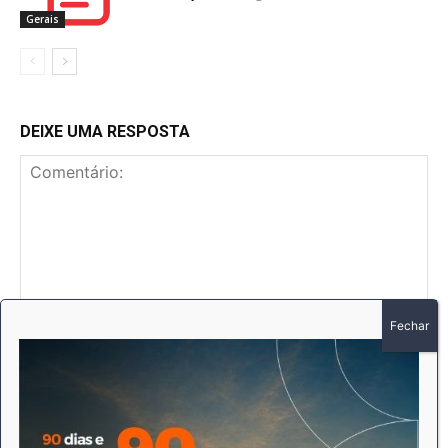
Gerais
DEIXE UMA RESPOSTA
Comentário:
No
E-
mai