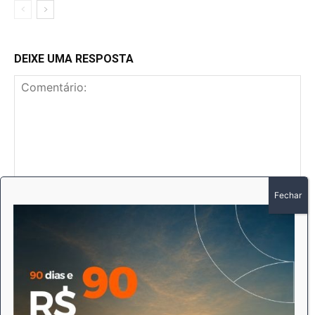
DEIXE UMA RESPOSTA
Comentário:
No
E-
mai
Sit