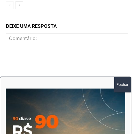
DEIXE UMA RESPOSTA
Comentário:
No
E-
mai
Sit