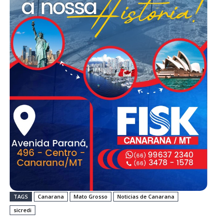
TAGS
Canarana
Mato Grosso
Noticias de Canarana
sicredi