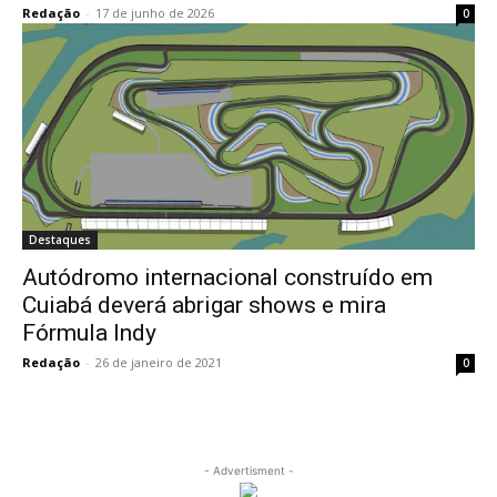
Redação
-
17 de junho de 2026
0
Destaques
Autódromo internacional construído em
Cuiabá deverá abrigar shows e mira
Fórmula Indy
Redação
-
26 de janeiro de 2021
0
- Advertisment -