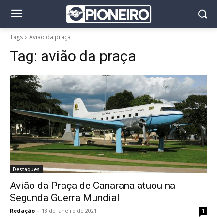
Tags
Avião da praça
Tag:
avião da praça
Destaques
Avião da Praça de Canarana atuou na
Segunda Guerra Mundial
Redação
-
18 de janeiro de 2021
1