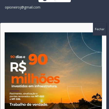
opioneiroj@gmail.com
SOBRE
A história do Pioneiro inicia em fevereiro de 2005 em
Canarana - MT, na época, como um jornal impresso semanal,
que chegou a possuir mil assinantes. Durante 15 anos, foram
publicadas 691 edições que narraram os acontecimentos
políticos, policiais e cotidianos de Canarana e região. Fiel a sua
origem, pautado sempre pela busca incessante da
imparcialidade, faz jus a sua logo, com o característico "avião
da praça" de Canarana, sendo o símbolo do
comprometimento deste veículo de comunicação com o
relato dos fatos neste município. Em 06 de dezembro de 2019
circulou a última edição impressa do jornal, que desde então
tem veiculação exclusivamente online.