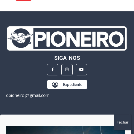
SIGA-NOS
Expediente
opioneiroj@gmail.com
SOBRE
A história do Pioneiro inicia em fevereiro de 2005 em