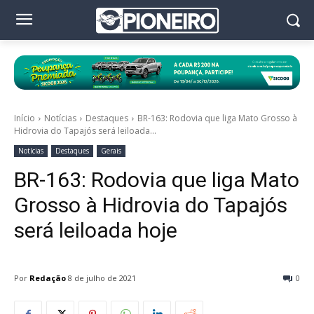
Início
Notícias
Destaques
BR-163: Rodovia que liga Mato Grosso à
Hidrovia do Tapajós será leiloada...
Notícias
Destaques
Gerais
BR-163: Rodovia que liga Mato
Grosso à Hidrovia do Tapajós
será leiloada hoje
Por
Redação
8 de julho de 2021
0