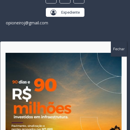
Expediente
opioneiroj@gmail.com
SOBRE
A história do Pioneiro inicia em fevereiro de 2005 em
Canarana - MT, na época, como um jornal impresso semanal,
que chegou a possuir mil assinantes. Durante 15 anos, foram
publicadas 691 edições que narraram os acontecimentos
políticos, policiais e cotidianos de Canarana e região. Fiel a sua
origem, pautado sempre pela busca incessante da
imparcialidade, faz jus a sua logo, com o característico "avião
da praça" de Canarana, sendo o símbolo do
comprometimento deste veículo de comunicação com o
relato dos fatos neste município. Em 06 de dezembro de 2019
circulou a última edição impressa do jornal, que desde então
tem veiculação exclusivamente online.