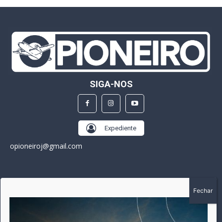
SIGA-NOS
Expediente
opioneiroj@gmail.com
SOBRE
A história do Pioneiro inicia em fevereiro de 2005 em
Canarana - MT, na época, como um jornal impresso semanal,