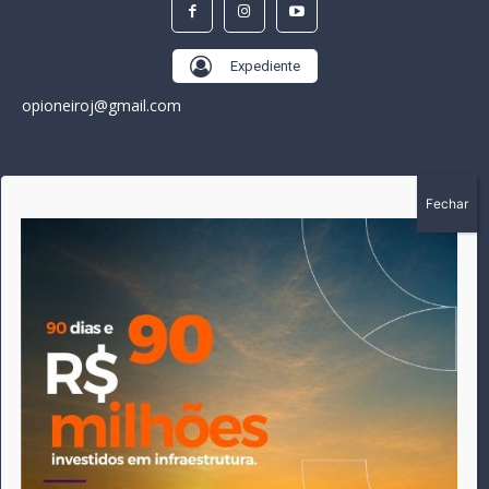
Expediente
opioneiroj@gmail.com
SOBRE
A história do Pioneiro inicia em fevereiro de 2005 em
Canarana - MT, na época, como um jornal impresso semanal,
que chegou a possuir mil assinantes. Durante 15 anos, foram
publicadas 691 edições que narraram os acontecimentos
políticos, policiais e cotidianos de Canarana e região. Fiel a sua
origem, pautado sempre pela busca incessante da
imparcialidade, faz jus a sua logo, com o característico "avião
da praça" de Canarana, sendo o símbolo do
comprometimento deste veículo de comunicação com o
relato dos fatos neste município. Em 06 de dezembro de 2019
circulou a última edição impressa do jornal, que desde então