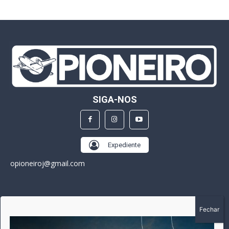
SIGA-NOS
Expediente
opioneiroj@gmail.com
SOBRE
A história do Pioneiro inicia em fevereiro de 2005 em