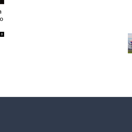
a
do
0