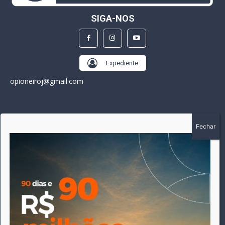
SIGA-NOS
Expediente
opioneiroj@gmail.com
SOBRE
A história do Pioneiro inicia em fevereiro de 2005 em
Canarana - MT, na época, como um jornal impresso semanal,
que chegou a possuir mil assinantes. Durante 15 anos, foram
publicadas 691 edições que narraram os acontecimentos
políticos, policiais e cotidianos de Canarana e região. Fiel a sua
origem, pautado sempre pela busca incessante da
imparcialidade, faz jus a sua logo, com o característico "avião
da praça" de Canarana, sendo o símbolo do