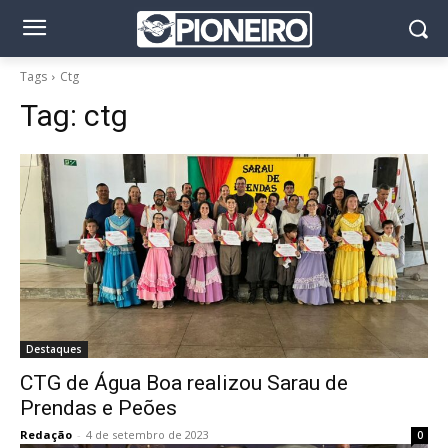
Tags
Ctg
Tag:
ctg
Destaques
CTG de Água Boa realizou Sarau de
Prendas e Peões
Redação
-
4 de setembro de 2023
0