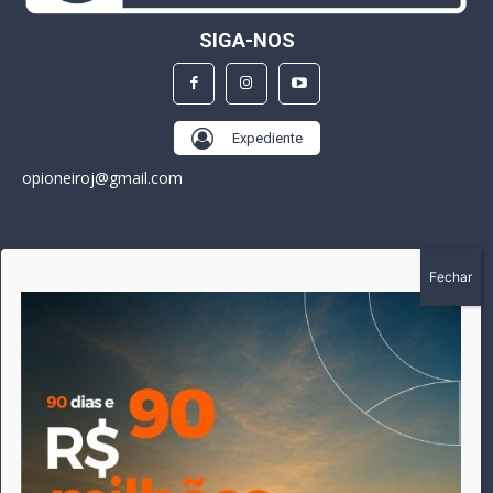
SIGA-NOS
Expediente
opioneiroj@gmail.com
SOBRE
A história do Pioneiro inicia em fevereiro de 2005 em
Canarana - MT, na época, como um jornal impresso semanal,
que chegou a possuir mil assinantes. Durante 15 anos, foram
publicadas 691 edições que narraram os acontecimentos
políticos, policiais e cotidianos de Canarana e região. Fiel a sua
origem, pautado sempre pela busca incessante da
imparcialidade, faz jus a sua logo, com o característico "avião
da praça" de Canarana, sendo o símbolo do