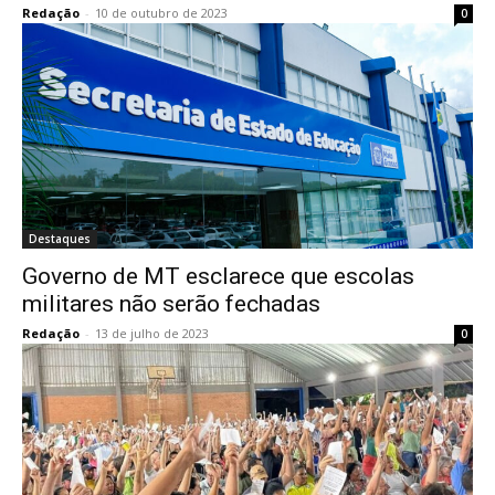
Redação
-
10 de outubro de 2023
0
Destaques
Governo de MT esclarece que escolas
militares não serão fechadas
Redação
-
13 de julho de 2023
0