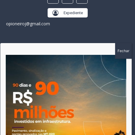
Expediente
opioneiroj@gmail.com
SOBRE
A história do Pioneiro inicia em fevereiro de 2005 em
Canarana - MT, na época, como um jornal impresso semanal,
que chegou a possuir mil assinantes. Durante 15 anos, foram
publicadas 691 edições que narraram os acontecimentos
políticos, policiais e cotidianos de Canarana e região. Fiel a sua
origem, pautado sempre pela busca incessante da
imparcialidade, faz jus a sua logo, com o característico "avião
da praça" de Canarana, sendo o símbolo do
comprometimento deste veículo de comunicação com o
relato dos fatos neste município. Em 06 de dezembro de 2019
circulou a última edição impressa do jornal, que desde então
tem veiculação exclusivamente online.