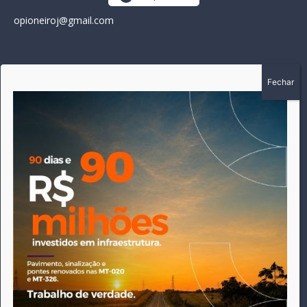
opioneiroj@gmail.com
SOBRE
A história do Pioneiro inicia em fevereiro de 2005 em
Canarana - MT, na época, como um jornal impresso semanal,
que chegou a possuir mil assinantes. Durante 15 anos, foram
publicadas 691 edições que narraram os acontecimentos
políticos, policiais e cotidianos de Canarana e região. Fiel a sua
origem, pautado sempre pela busca incessante da
imparcialidade, faz jus a sua logo, com o característico "avião
da praça" de Canarana, sendo o símbolo do
comprometimento deste veículo de comunicação com o
relato dos fatos neste município. Em 06 de dezembro de 2019
circulou a última edição impressa do jornal, que desde então
tem veiculação exclusivamente online.