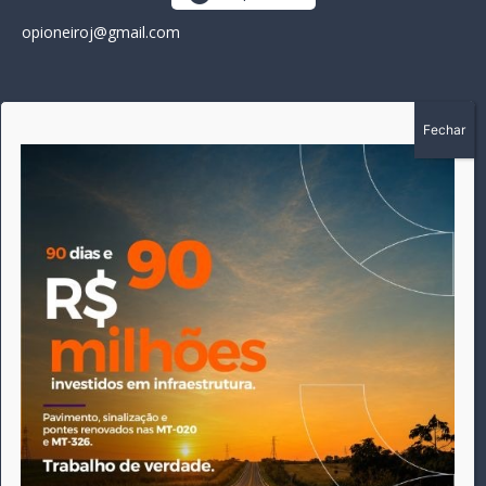
opioneiroj@gmail.com
SOBRE
A história do Pioneiro inicia em fevereiro de 2005 em
Canarana - MT, na época, como um jornal impresso semanal,
que chegou a possuir mil assinantes. Durante 15 anos, foram
publicadas 691 edições que narraram os acontecimentos
políticos, policiais e cotidianos de Canarana e região. Fiel a sua
origem, pautado sempre pela busca incessante da
imparcialidade, faz jus a sua logo, com o característico "avião
da praça" de Canarana, sendo o símbolo do
comprometimento deste veículo de comunicação com o
relato dos fatos neste município. Em 06 de dezembro de 2019
circulou a última edição impressa do jornal, que desde então
tem veiculação exclusivamente online.