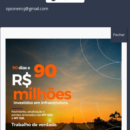
opioneiroj@gmail.com
SOBRE
A história do Pioneiro inicia em fevereiro de 2005 em
Canarana - MT, na época, como um jornal impresso semanal,
que chegou a possuir mil assinantes. Durante 15 anos, foram
publicadas 691 edições que narraram os acontecimentos
políticos, policiais e cotidianos de Canarana e região. Fiel a sua
origem, pautado sempre pela busca incessante da
imparcialidade, faz jus a sua logo, com o característico "avião
da praça" de Canarana, sendo o símbolo do
comprometimento deste veículo de comunicação com o
relato dos fatos neste município. Em 06 de dezembro de 2019
circulou a última edição impressa do jornal, que desde então
tem veiculação exclusivamente online.