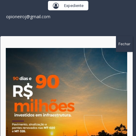
Expediente
opioneiroj@gmail.com
SOBRE
A história do Pioneiro inicia em fevereiro de 2005 em
Canarana - MT, na época, como um jornal impresso semanal,
que chegou a possuir mil assinantes. Durante 15 anos, foram
publicadas 691 edições que narraram os acontecimentos
políticos, policiais e cotidianos de Canarana e região. Fiel a sua
origem, pautado sempre pela busca incessante da
imparcialidade, faz jus a sua logo, com o característico "avião
da praça" de Canarana, sendo o símbolo do
comprometimento deste veículo de comunicação com o
relato dos fatos neste município. Em 06 de dezembro de 2019
circulou a última edição impressa do jornal, que desde então
tem veiculação exclusivamente online.