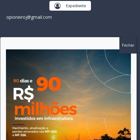
Expediente
opioneiroj@gmail.com
SOBRE
A história do Pioneiro inicia em fevereiro de 2005 em
Canarana - MT, na época, como um jornal impresso semanal,
que chegou a possuir mil assinantes. Durante 15 anos, foram
publicadas 691 edições que narraram os acontecimentos
políticos, policiais e cotidianos de Canarana e região. Fiel a sua
origem, pautado sempre pela busca incessante da
imparcialidade, faz jus a sua logo, com o característico "avião
da praça" de Canarana, sendo o símbolo do
comprometimento deste veículo de comunicação com o
relato dos fatos neste município. Em 06 de dezembro de 2019
circulou a última edição impressa do jornal, que desde então
tem veiculação exclusivamente online.