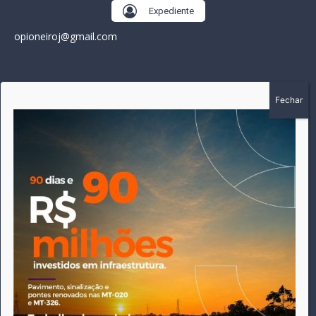
Expediente
opioneiroj@gmail.com
SOBRE
A história do Pioneiro inicia em fevereiro de 2005 em
Canarana - MT, na época, como um jornal impresso semanal,
que chegou a possuir mil assinantes. Durante 15 anos, foram
publicadas 691 edições que narraram os acontecimentos
políticos, policiais e cotidianos de Canarana e região. Fiel a sua
origem, pautado sempre pela busca incessante da
imparcialidade, faz jus a sua logo, com o característico "avião
da praça" de Canarana, sendo o símbolo do
comprometimento deste veículo de comunicação com o
relato dos fatos neste município. Em 06 de dezembro de 2019
circulou a última edição impressa do jornal, que desde então
tem veiculação exclusivamente online.