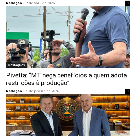
Redação
-
2 de abril de 2026
0
Destaques
Pivetta: “MT nega benefícios a quem adota
restrições à produção”
Redação
-
5 de janeiro de 2026
0