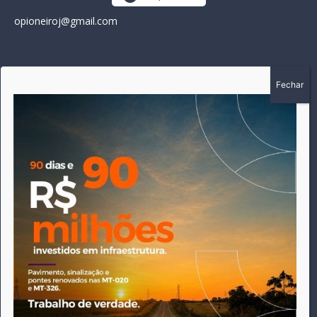
opioneiroj@gmail.com
SOBRE
A história do Pioneiro inicia em fevereiro de 2005 em
Canarana - MT, na época, como um jornal impresso semanal,
que chegou a possuir mil assinantes. Durante 15 anos, foram
publicadas 691 edições que narraram os acontecimentos
políticos, policiais e cotidianos de Canarana e região. Fiel a sua
origem, pautado sempre pela busca incessante da
imparcialidade, faz jus a sua logo, com o característico "avião
da praça" de Canarana, sendo o símbolo do
comprometimento deste veículo de comunicação com o
relato dos fatos neste município. Em 06 de dezembro de 2019
circulou a última edição impressa do jornal, que desde então
tem veiculação exclusivamente online.