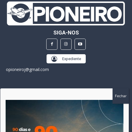
SIGA-NOS
Expediente
opioneiroj@gmail.com
SOBRE
A história do Pioneiro inicia em fevereiro de 2005 em
Canarana - MT, na época, como um jornal impresso semanal,
que chegou a possuir mil assinantes. Durante 15 anos, foram
publicadas 691 edições que narraram os acontecimentos
políticos, policiais e cotidianos de Canarana e região. Fiel a sua