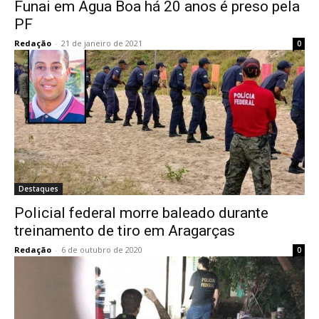
Funai em Agua Boa há 20 anos é preso pela
PF
Redação
-
21 de janeiro de 2021
0
Destaques
Policial federal morre baleado durante
treinamento de tiro em Aragarças
Redação
-
6 de outubro de 2020
0