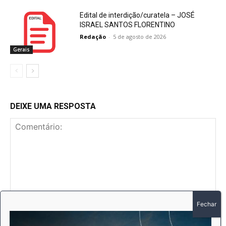
Edital de interdição/curatela – JOSÉ
ISRAEL SANTOS FLORENTINO
Redação
-
5 de agosto de 2026
Gerais
DEIXE UMA RESPOSTA
Comentário:
No