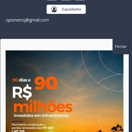
Expediente
opioneiroj@gmail.com
SOBRE
A história do Pioneiro inicia em fevereiro de 2005 em
Canarana - MT, na época, como um jornal impresso semanal,
que chegou a possuir mil assinantes. Durante 15 anos, foram
publicadas 691 edições que narraram os acontecimentos
políticos, policiais e cotidianos de Canarana e região. Fiel a sua
origem, pautado sempre pela busca incessante da
imparcialidade, faz jus a sua logo, com o característico "avião
da praça" de Canarana, sendo o símbolo do
comprometimento deste veículo de comunicação com o
relato dos fatos neste município. Em 06 de dezembro de 2019
circulou a última edição impressa do jornal, que desde então
tem veiculação exclusivamente online.