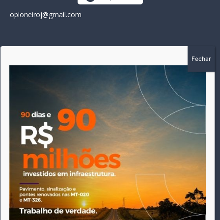
opioneiroj@gmail.com
SOBRE
A história do Pioneiro inicia em fevereiro de 2005 em
Canarana - MT, na época, como um jornal impresso semanal,
que chegou a possuir mil assinantes. Durante 15 anos, foram
publicadas 691 edições que narraram os acontecimentos
políticos, policiais e cotidianos de Canarana e região. Fiel a sua
origem, pautado sempre pela busca incessante da
imparcialidade, faz jus a sua logo, com o característico "avião
da praça" de Canarana, sendo o símbolo do
comprometimento deste veículo de comunicação com o
relato dos fatos neste município. Em 06 de dezembro de 2019
circulou a última edição impressa do jornal, que desde então
tem veiculação exclusivamente online.