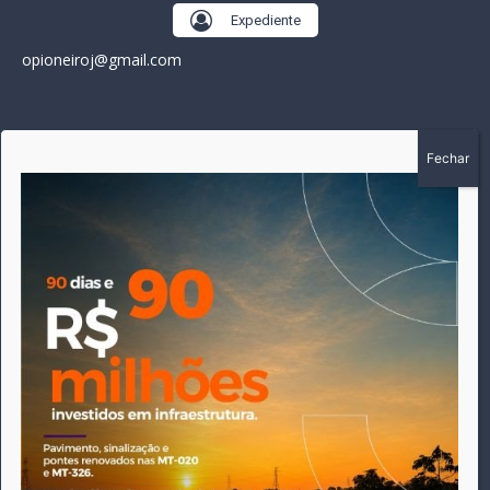
Expediente
opioneiroj@gmail.com
SOBRE
A história do Pioneiro inicia em fevereiro de 2005 em
Canarana - MT, na época, como um jornal impresso semanal,
que chegou a possuir mil assinantes. Durante 15 anos, foram
publicadas 691 edições que narraram os acontecimentos
políticos, policiais e cotidianos de Canarana e região. Fiel a sua
origem, pautado sempre pela busca incessante da
imparcialidade, faz jus a sua logo, com o característico "avião
da praça" de Canarana, sendo o símbolo do
comprometimento deste veículo de comunicação com o
relato dos fatos neste município. Em 06 de dezembro de 2019
circulou a última edição impressa do jornal, que desde então
tem veiculação exclusivamente online.