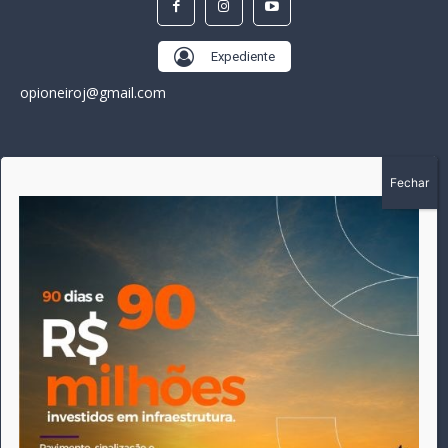
Expediente
opioneiroj@gmail.com
SOBRE
A história do Pioneiro inicia em fevereiro de 2005 em
Canarana - MT, na época, como um jornal impresso semanal,
que chegou a possuir mil assinantes. Durante 15 anos, foram
publicadas 691 edições que narraram os acontecimentos
políticos, policiais e cotidianos de Canarana e região. Fiel a sua
origem, pautado sempre pela busca incessante da
imparcialidade, faz jus a sua logo, com o característico "avião
da praça" de Canarana, sendo o símbolo do
comprometimento deste veículo de comunicação com o
relato dos fatos neste município. Em 06 de dezembro de 2019
circulou a última edição impressa do jornal, que desde então