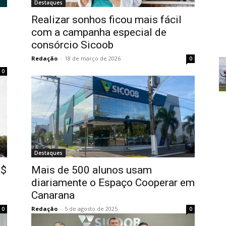
Destaques
Realizar sonhos ficou mais fácil
com a campanha especial de
consórcio Sicoob
Redação
-
18 de março de 2026
0
0
Destaques
R$
Mais de 500 alunos usam
diariamente o Espaço Cooperar em
Canarana
Redação
-
5 de agosto de 2025
0
0