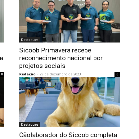
Destaques
Sicoob Primavera recebe
a
reconhecimento nacional por
projetos sociais
Redação
-
29 de dezembro de 2023
0
0
Destaques
Cãolaborador do Sicoob completa