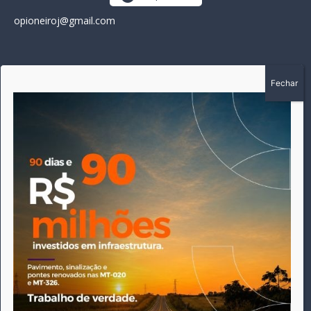
opioneiroj@gmail.com
SOBRE
A história do Pioneiro inicia em fevereiro de 2005 em
Canarana - MT, na época, como um jornal impresso semanal,
que chegou a possuir mil assinantes. Durante 15 anos, foram
publicadas 691 edições que narraram os acontecimentos
políticos, policiais e cotidianos de Canarana e região. Fiel a sua
origem, pautado sempre pela busca incessante da
imparcialidade, faz jus a sua logo, com o característico "avião
da praça" de Canarana, sendo o símbolo do
comprometimento deste veículo de comunicação com o
relato dos fatos neste município. Em 06 de dezembro de 2019
circulou a última edição impressa do jornal, que desde então
tem veiculação exclusivamente online.