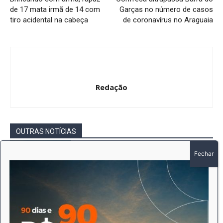
de 17 mata irmã de 14 com
Garças no número de casos
tiro acidental na cabeça
de coronavírus no Araguaia
Redação
OUTRAS NOTÍCIAS
LATAM anuncia novos voos entre Mato
Grosso, São Paulo e Paraná
Redação
-
6 de agosto de 2026
Destaques
Motorista é preso por suspeita de
embriaguez após avançar sinal e provocar
acidente em Canarana