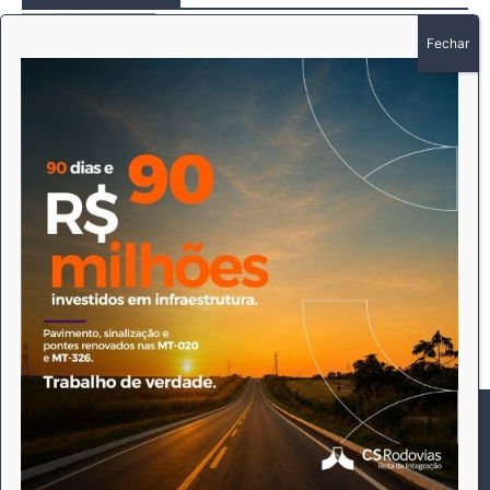
LATAM anuncia novos voos entre Mato
Grosso, São Paulo e Paraná
Redação
-
6 de agosto de 2026
Destaques
Motorista é preso por suspeita de
embriaguez após avançar sinal e provocar
acidente em Canarana
Redação
-
5 de agosto de 2026
Destaques
Homem é preso após tentar invadir kitnets
e resistir à abordagem da PM em
Canarana
Redação
-
5 de agosto de 2026
Destaques
Este site utiliza cookies para permitir uma melhor experiência
por parte do utilizador. Ao navegar no site estará a consentir a
sua utilização