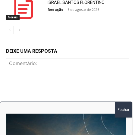
ISRAEL SANTOS FLORENTINO
Redação
-
5 de agosto de 2026
Gerais
DEIXE UMA RESPOSTA
Comentário:
No
E-