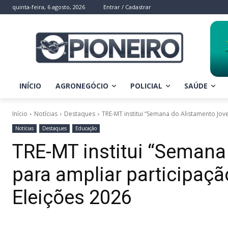
quinta-feira, 6 agosto, 2026
Entrar / Cadastrar
INÍCIO
AGRONEGÓCIO
POLICIAL
SAÚDE
Início
Notícias
Destaques
TRE-MT institui “Semana do Alistamento Jov
Notícias
Destaques
Educação
TRE-MT institui “Semana
para ampliar participaçã
Eleições 2026