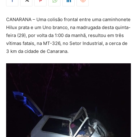
CANARANA – Uma colisão frontal entre uma caminhonete
Hilux prata e um Uno branco, na madrugada desta quinta-
feira (29), por volta da 1:00 da manhã, resultou em três
vítimas fatais, na MT-326, no Setor Industrial, a cerca de
3 km da cidade de Canarana.