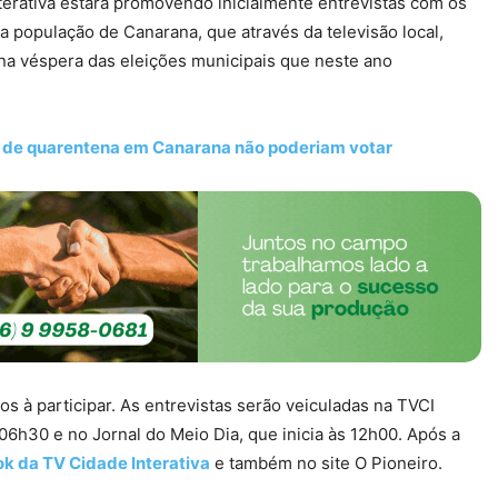
terativa estará promovendo inicialmente entrevistas com os
ra população de Canarana, que através da televisão local,
a véspera das eleições municipais que neste ano
s de quarentena em Canarana não poderiam votar
s à participar. As entrevistas serão veiculadas na TVCI
06h30 e no Jornal do Meio Dia, que inicia às 12h00. Após a
k da TV Cidade Interativa
e também no site O Pioneiro.