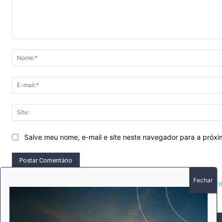
Comentário:
Salve meu nome, e-mail e site neste navegador para a próx
This site uses Akismet to reduce spam.
Learn how your comment 