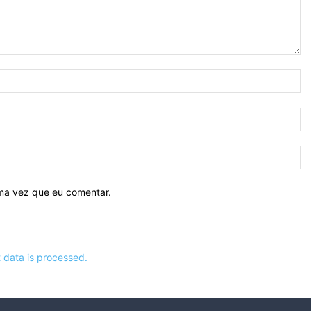
N
E-
ma
Si
ima vez que eu comentar.
data is processed.