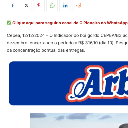
Clique aqui para seguir o canal do O Pioneiro no WhatsApp
Cepea, 12/12/2024 – O Indicador do boi gordo CEPEA/B3 ac
dezembro, encerrando o período a R$ 316,10 (dia 10). Pes
da concentração pontual das entregas.