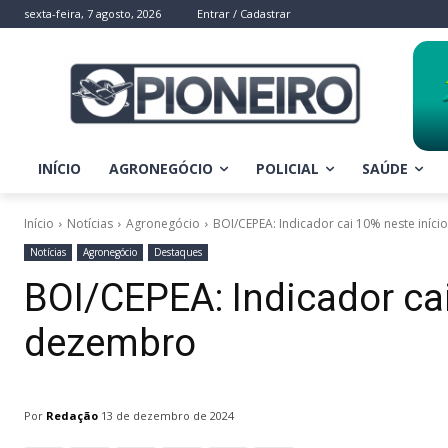
sexta-feira, 7 agosto, 2026
Entrar / Cadastrar
INÍCIO
AGRONEGÓCIO
POLICIAL
SAÚDE
Início
Notícias
Agronegócio
BOI/CEPEA: Indicador cai 10% neste iníc
Notícias
Agronegócio
Destaques
BOI/CEPEA: Indicador cai
dezembro
Por
Redação
13 de dezembro de 2024