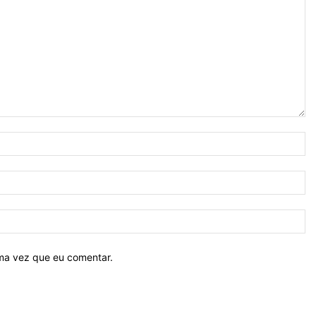
N
E-
ma
Si
ima vez que eu comentar.